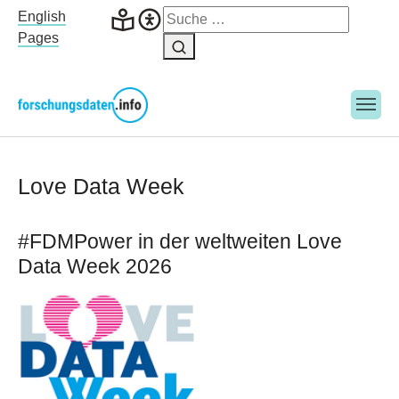
Skip to main navigation
Skip to main content
Skip to page footer
English
Pages
Love Data Week
#FDMPower in der weltweiten Love
Data Week 2026