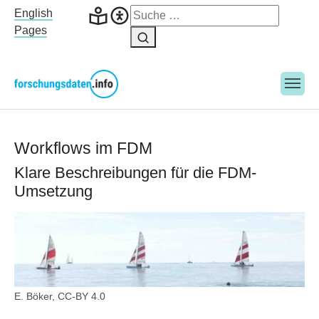
Skip to main navigation
Skip to main content
Skip to page footer
English
Pages
Work­flows im FDM
Klare Beschreibungen für die FDM-
Umsetzung
E. Böker, CC-BY 4.0