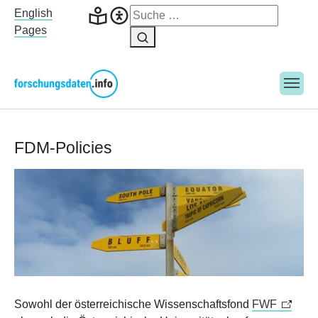
Skip to main navigation
Skip to main content
Skip to page footer
English
Pages
FDM-Policies
Sowohl der österreichische Wissenschaftsfond
FWF