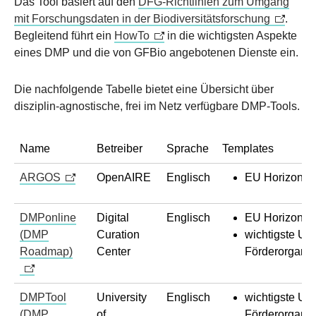
Das Tool basiert auf den
DFG-Richtlinien zum Umgang
mit Forschungsdaten in der Biodiversitätsforschung
.
Begleitend führt ein
HowTo
in die wichtigsten Aspekte
eines DMP und die von GFBio angebotenen Dienste ein.
Die nachfolgende Tabelle bietet eine Übersicht über
disziplin-agnostische, frei im Netz verfügbare DMP-Tools.
Name
Betreiber
Sprache
Templates
ARGOS
OpenAIRE
Englisch
EU Horizon 2
DMPonline
Digital
Englisch
EU Horizon 2
(DMP
Curation
wichtigste UK
Roadmap)
Center
Förderorganis
DMPTool
University
Englisch
wichtigste US
(DMP
of
Förderorganis