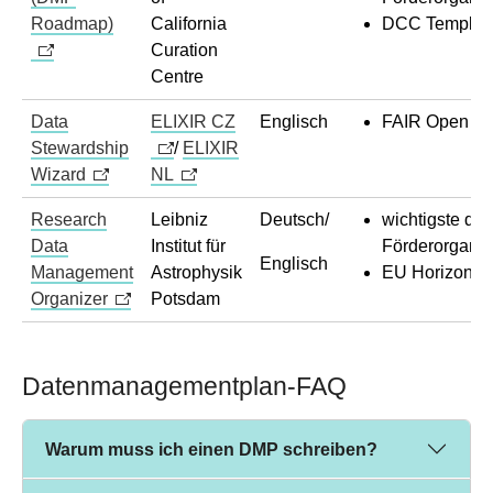
Roadmap)
California
DCC Templat
Curation
Centre
Data
ELIXIR CZ
Englisch
FAIR Open Sc
Stewardship
/
ELIXIR
Wizard
NL
Research
Leibniz
Deutsch/
wichtigste de
Data
Institut für
Förderorganis
Englisch
Management
Astrophysik
EU Horizon 2
Organizer
Potsdam
Datenmanagementplan-FAQ
Warum muss ich einen DMP schreiben?