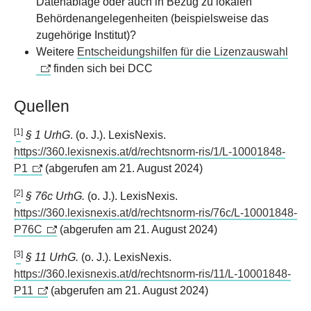
Datenablage oder auch in Bezug zu lokalen
Behördenangelegenheiten (beispielsweise das
zugehörige Institut)?
Weitere
Entscheidungshilfen für die Lizenzauswahl
finden sich bei DCC
Quellen
[
1
]
§ 1 UrhG
. (o. J.). LexisNexis.
https://360.lexisnexis.at/d/rechtsnorm-ris/1/L-10001848-
P1
(abgerufen am 21. August 2024)
[
2
]
§ 76c UrhG.
(o. J.). LexisNexis.
https://360.lexisnexis.at/d/rechtsnorm-ris/76c/L-10001848-
P76C
(abgerufen am 21. August 2024)
[
3
]
§ 11 UrhG.
(o. J.). LexisNexis.
https://360.lexisnexis.at/d/rechtsnorm-ris/11/L-10001848-
P11
(abgerufen am 21. August 2024)