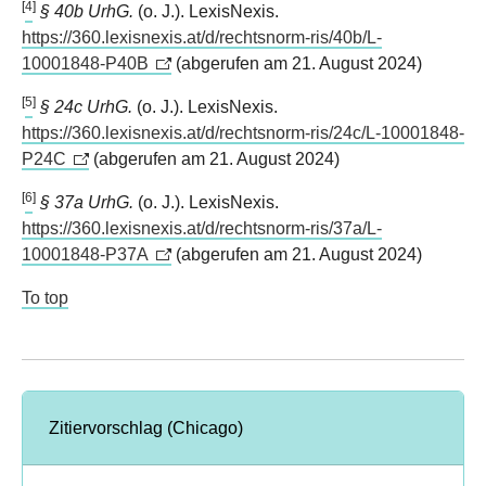
[
4
]
§ 40b UrhG.
(o. J.). LexisNexis.
https://360.lexisnexis.at/d/rechtsnorm-ris/40b/L-
10001848-P40B
(abgerufen am 21. August 2024)
[
5
]
§ 24c UrhG.
(o. J.). LexisNexis.
https://360.lexisnexis.at/d/rechtsnorm-ris/24c/L-10001848-
P24C
(abgerufen am 21. August 2024)
[
6
]
§ 37a UrhG.
(o. J.). LexisNexis.
https://360.lexisnexis.at/d/rechtsnorm-ris/37a/L-
10001848-P37A
(abgerufen am 21. August 2024)
To top
Zitiervorschlag (Chicago)