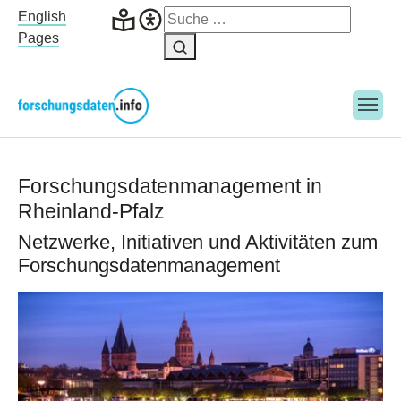
Skip to main navigation
Skip to main content
Skip to page footer
English
Pages
Forschungsdatenmanagement in
Rheinland-Pfalz
Netzwerke, Initiativen und Aktivitäten zum
Forschungsdatenmanagement