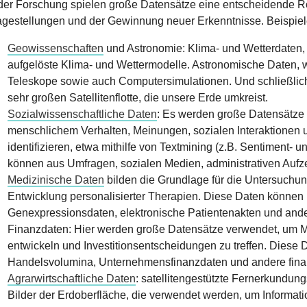
 der Forschung spielen große Datensätze eine entscheidende R
agestellungen und der Gewinnung neuer Erkenntnisse. Beispiele
Geowissenschaften
und Astronomie: Klima- und Wetterdaten, 
aufgelöste Klima- und Wettermodelle. Astronomische Daten,
Teleskope sowie auch Computersimulationen. Und schließlic
sehr großen Satellitenflotte, die unsere Erde umkreist.
Sozialwissenschaftliche Daten
: Es werden große Datensätze
menschlichem Verhalten, Meinungen, sozialen Interaktionen
identifizieren, etwa mithilfe von Textmining (z.B. Sentiment
können aus Umfragen, sozialen Medien, administrativen Auf
Medizinische Daten
bilden die Grundlage für die Untersuch
Entwicklung personalisierter Therapien. Diese Daten können 
Genexpressionsdaten, elektronische Patientenakten und and
Finanzdaten: Hier werden große Datensätze verwendet, um M
entwickeln und Investitionsentscheidungen zu treffen. Diese
Handelsvolumina, Unternehmensfinanzdaten und andere finan
Agrarwirtschaftliche Daten
: satellitengestützte Fernerkundung
Bilder der Erdoberfläche, die verwendet werden, um Informat