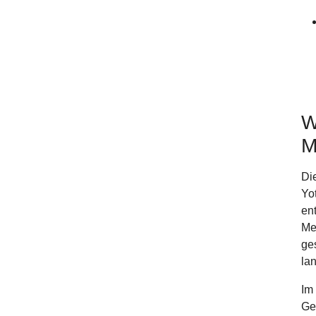
W
M
Die
Yo
en
Me
ge
lan
Im
Ge