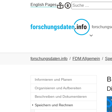
Skip to main navigation
Skip to main content
Skip to page footer
English Pages
forschungsd
Submenu for
You are here:
forschungsdaten.info
FDM Allgemein
Spe
B
Informieren und Planen
D
Organisieren und Aufbereiten
Beschreiben und Dokumentieren
Speichern und Rechnen