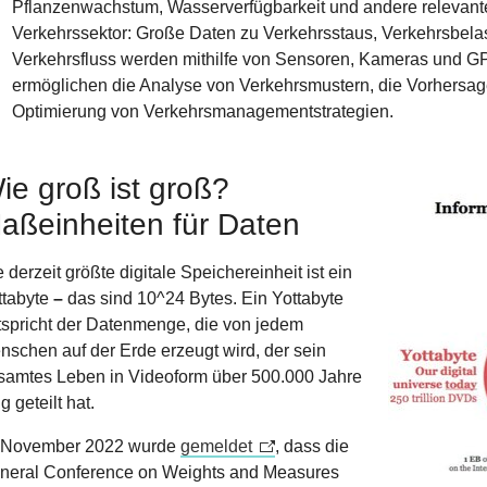
Pflanzenwachstum, Wasserverfügbarkeit und andere relevant
Verkehrssektor: Große Daten zu Verkehrsstaus, Verkehrsbela
Verkehrsfluss werden mithilfe von Sensoren, Kameras und G
ermöglichen die Analyse von Verkehrsmustern, die Vorhersa
Optimierung von Verkehrsmanagementstrategien.
ie groß ist groß?
Show larger 
aßeinheiten für Daten
 derzeit größte digitale Speichereinheit ist ein
ttabyte
–
das
sind 10^24 Bytes. Ein Yottabyte
tspricht der Datenmenge, die von jedem
nschen auf der Erde erzeugt wird, der sein
samtes Leben in Videoform über 500.000 Jahre
g geteilt hat.
 November 2022 wurde
gemeldet
, dass die
neral Conference on Weights and Measures