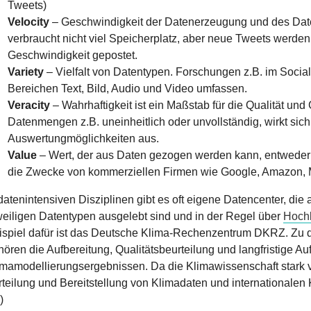
Tweets)
Velocity
– Geschwindigkeit der Datenerzeugung und des Datent
verbraucht nicht viel Speicherplatz, aber neue Tweets werd
Geschwindigkeit gepostet.
Variety
– Vielfalt von Datentypen. Forschungen z.B. im Soci
Bereichen Text, Bild, Audio und Video umfassen.
Veracity
– Wahrhaftigkeit ist ein Maßstab für die Qualität un
Datenmengen z.B. uneinheitlich oder unvollständig, wirkt si
Auswertungmöglichkeiten aus.
Value
– Wert, der aus Daten gezogen werden kann, entweder f
die Zwecke von kommerziellen Firmen wie Google, Amazon, 
 datenintensiven Disziplinen gibt es oft eigene Datencenter, di
weiligen Datentypen ausgelebt sind und in der Regel über
Hochl
ispiel dafür ist das Deutsche Klima-Rechenzentrum DKRZ. Zu 
hören die Aufbereitung, Qualitätsbeurteilung und langfristige 
imamodellierungsergebnissen. Da die Klimawissenschaft stark ve
rteilung und Bereitstellung von Klimadaten und internationale
)