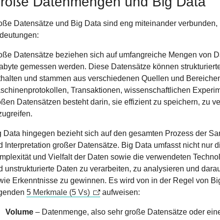
roße Datenmengen und Big Data
oße Datensätze und Big Data sind eng miteinander verbunden, 
deutungen:
oße Datensätze beziehen sich auf umfangreiche Mengen von Date
abyte gemessen werden. Diese Datensätze können strukturierte, 
thalten und stammen aus verschiedenen Quellen und Bereichen
schinenprotokollen, Transaktionen, wissenschaftlichen Experi
oßen Datensätzen besteht darin, sie effizient zu speichern, zu v
zugreifen.
g Data hingegen bezieht sich auf den gesamten Prozess der Sa
d Interpretation großer Datensätze. Big Data umfasst nicht nur 
mplexität und Vielfalt der Daten sowie die verwendeten Techno
d unstrukturierte Daten zu verarbeiten, zu analysieren und dara
wie Erkenntnisse zu gewinnen. Es wird von in der Regel von B
lgenden
5 Merkmale (5 Vs)
aufweisen:
Volume
– Datenmenge, also sehr große Datensätze oder eine 