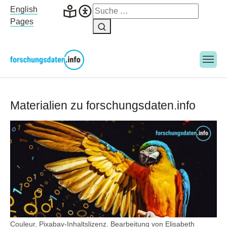
Skip to main navigation
Skip to main content
Skip to page footer
English
Pages
Materialien zu forschungsdaten.info
Couleur, Pixabay-Inhaltslizenz. Bearbeitung von Elisabeth